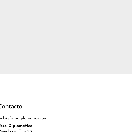
Contacto
web@forodiplomatico.com
Foro Diplomático
Vereda del Tiro 23