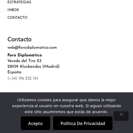
ESTRATEGIAS
INBOX
CONTACTO
Contacto
web@forodiplomatico.com
Foro Diplomático
Vereda del Tiro 23
28109 Alcobendas (Madrid)
España
(+34) 916 252 134
Utilizamos cookies para asegurar que damos la mejor
experiencia al usuario en nuestra web. Si sigues utilizando
©Royal Lis Spain 2024
este sitio asumiremos que estás de acuerdo.
Acepto
Política De Privacidad
Aviso Legal, Política de Privacidad y Cookies