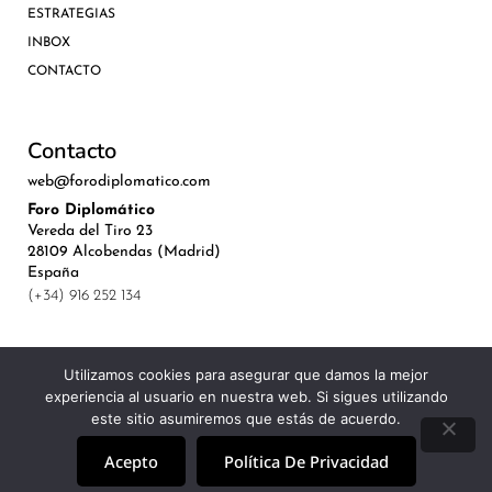
ESTRATEGIAS
INBOX
CONTACTO
Contacto
web@forodiplomatico.com
Foro Diplomático
Vereda del Tiro 23
28109 Alcobendas (Madrid)
España
(+34) 916 252 134
Utilizamos cookies para asegurar que damos la mejor
experiencia al usuario en nuestra web. Si sigues utilizando
©Royal Lis Spain 2024
este sitio asumiremos que estás de acuerdo.
Acepto
Política De Privacidad
Aviso Legal, Política de Privacidad y Cookies