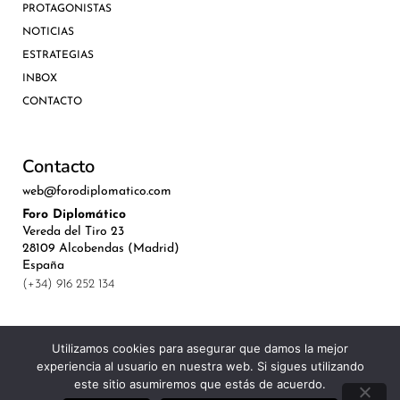
PROTAGONISTAS
NOTICIAS
ESTRATEGIAS
INBOX
CONTACTO
Contacto
web@forodiplomatico.com
Foro Diplomático
Vereda del Tiro 23
28109 Alcobendas (Madrid)
España
(+34) 916 252 134
Utilizamos cookies para asegurar que damos la mejor
experiencia al usuario en nuestra web. Si sigues utilizando
©Royal Lis Spain 2024
este sitio asumiremos que estás de acuerdo.