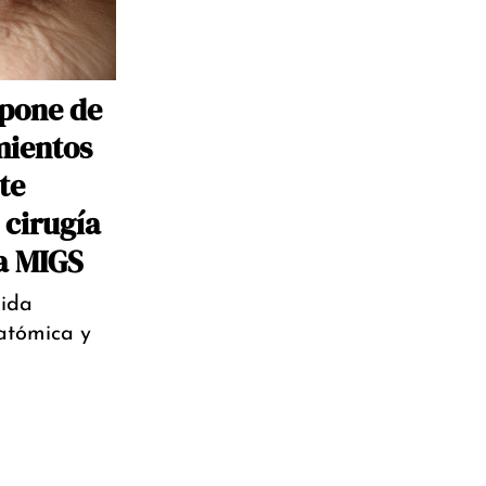
pone de
mientos
te
 cirugía
a MIGS
ida
atómica y