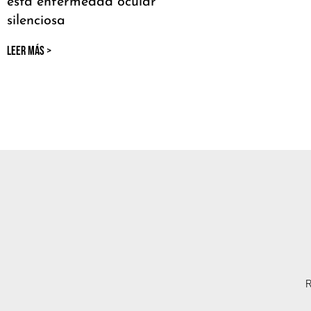
esta enfermedad ocular
silenciosa
LEER MÁS >
R