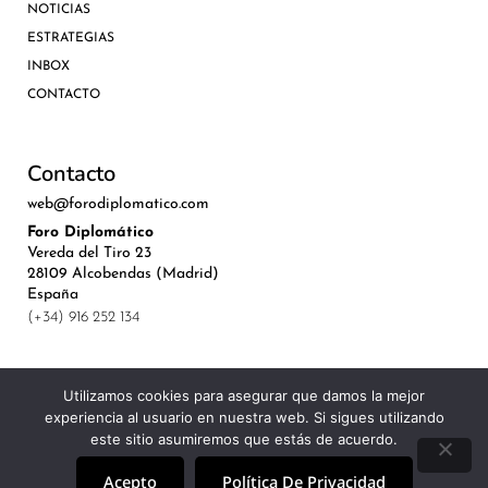
NOTICIAS
ESTRATEGIAS
INBOX
CONTACTO
Contacto
web@forodiplomatico.com
Foro Diplomático
Vereda del Tiro 23
28109 Alcobendas (Madrid)
España
(+34) 916 252 134
Utilizamos cookies para asegurar que damos la mejor
experiencia al usuario en nuestra web. Si sigues utilizando
©Royal Lis Spain 2024
este sitio asumiremos que estás de acuerdo.
Acepto
Política De Privacidad
Aviso Legal, Política de Privacidad y Cookies