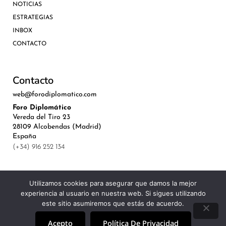
NOTICIAS
ESTRATEGIAS
INBOX
CONTACTO
Contacto
web@forodiplomatico.com
Foro Diplomático
Vereda del Tiro 23
28109 Alcobendas (Madrid)
España
(+34) 916 252 134
Utilizamos cookies para asegurar que damos la mejor
experiencia al usuario en nuestra web. Si sigues utilizando
©Royal Lis Spain 2024
este sitio asumiremos que estás de acuerdo.
Acepto
Política De Privacidad
Aviso Legal, Política de Privacidad y Cookies