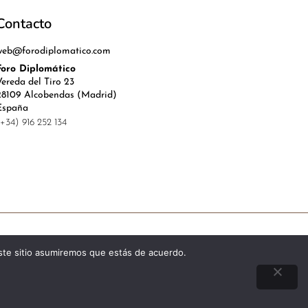
Contacto
web@forodiplomatico.com
Foro Diplomático
Vereda del Tiro 23
28109 Alcobendas (Madrid)
España
(+34) 916 252 134
l, Política de Privacidad y Cookies
este sitio asumiremos que estás de acuerdo.