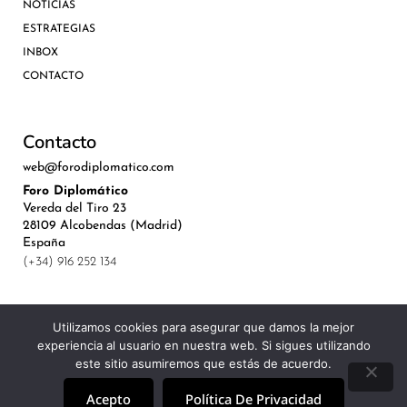
NOTICIAS
ESTRATEGIAS
INBOX
CONTACTO
Contacto
web@forodiplomatico.com
Foro Diplomático
Vereda del Tiro 23
28109 Alcobendas (Madrid)
España
(+34) 916 252 134
Utilizamos cookies para asegurar que damos la mejor
experiencia al usuario en nuestra web. Si sigues utilizando
©Royal Lis Spain 2024
este sitio asumiremos que estás de acuerdo.
Acepto
Política De Privacidad
Aviso Legal, Política de Privacidad y Cookies