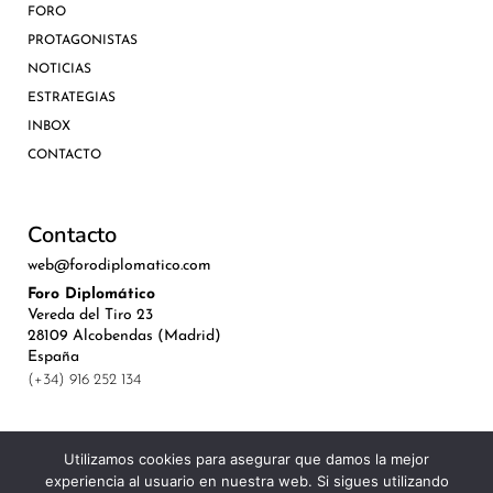
FORO
PROTAGONISTAS
NOTICIAS
ESTRATEGIAS
INBOX
CONTACTO
Contacto
web@forodiplomatico.com
Foro Diplomático
Vereda del Tiro 23
28109 Alcobendas (Madrid)
España
(+34) 916 252 134
Utilizamos cookies para asegurar que damos la mejor
experiencia al usuario en nuestra web. Si sigues utilizando