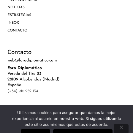
NOTICIAS
ESTRATEGIAS
INBOX
CONTACTO
Contacto
web@forodiplomatico.com
Foro Diplomático
Vereda del Tiro 23
28109 Alcobendas (Madrid)
España
(+34) 916 252 134
Utilizamos cookies para asegurar que damos la mejor
experiencia al usuario en nuestra web. Si sigues utilizando
©Royal Lis Spain 2024
este sitio asumiremos que estás de acuerdo.