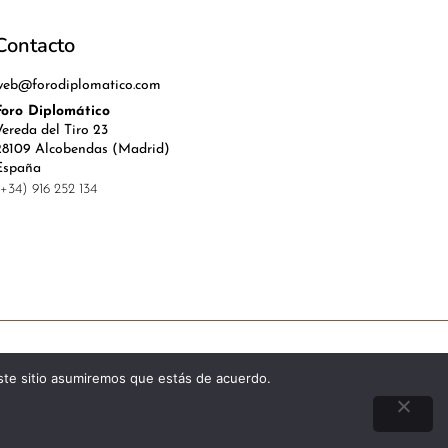
Contacto
web@forodiplomatico.com
Foro Diplomático
Vereda del Tiro 23
28109 Alcobendas (Madrid)
España
(+34) 916 252 134
l, Política de Privacidad y Cookies
este sitio asumiremos que estás de acuerdo.