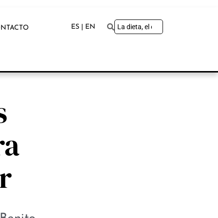
ES | EN
NTACTO
s
ra
r