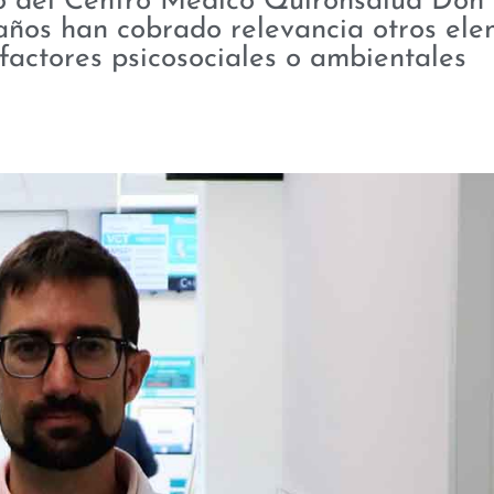
o del Centro Médico Quirónsalud Don 
años han cobrado relevancia otros el
factores psicosociales o ambientales