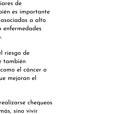
iares de
bién es importante
 asociadas a alto
 o enfermedades
o
.
l riesgo de
e también
 como el cáncer o
ue mejoran el
 realizarse chequeos
más, sino vivir