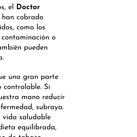
s, el
Doctor
s han cobrado
idos, como los
a contaminación o
también pueden
a.
que una gran parte
 controlable. Si
uestra mano reducir
enfermedad, subraya.
 vida saludable
dieta equilibrada,