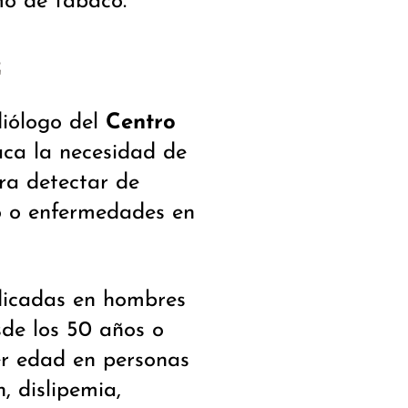
umo de tabaco.
z
diólogo del
Centro
ca la necesidad de
ara detectar de
go o enfermedades en
ndicadas en hombres
sde los 50 años o
er edad en personas
, dislipemia,