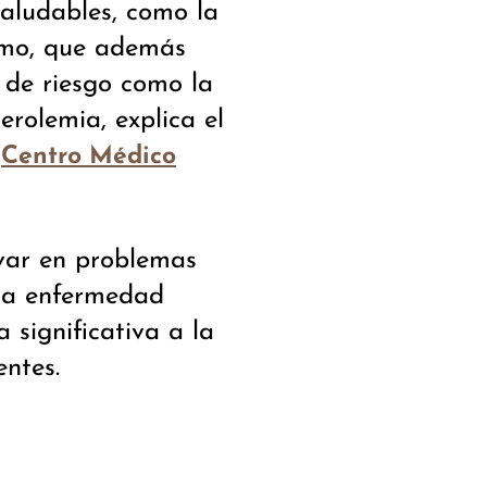
saludables, como la
ismo, que además
s de riesgo como la
erolemia, explica el
l
Centro Médico
var en problemas
 la enfermedad
 significativa a la
entes.