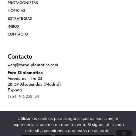
PROTAGONISTAS
NOTICIAS
ESTRATEGIAS
INBOX
CONTACTO
Contacto
web@forodiplomatico.com
Foro Diplomático
Vereda del Tiro 23
28109 Alcobendas (Madrid)
España
(+34) 916 252 134
Utilizamos cookies para asegurar que damos la mejor
experiencia al usuario en nuestra web. Si sigues utilizando
©Royal Lis Spain 2024
este sitio asumiremos que estás de acuerdo.