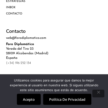
ESTRATEGIAS
INBOX
CONTACTO
Contacto
web@forodiplomatico.com
Foro Diplomático
Vereda del Tiro 23
28109 Alcobendas (Madrid)
España
(+34) 916 252 134
Utilizamos cookies para asegurar que damos la mejor
experiencia al usuario en nuestra web. Si sigues utilizando
©Royal Lis Spain 2024
este sitio asumiremos que estás de acuerdo.
Acepto
Política De Privacidad
Aviso Legal, Política de Privacidad y Cookies