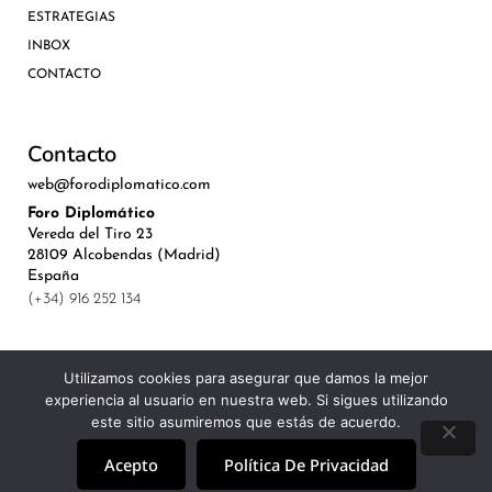
ESTRATEGIAS
INBOX
CONTACTO
Contacto
web@forodiplomatico.com
Foro Diplomático
Vereda del Tiro 23
28109 Alcobendas (Madrid)
España
(+34) 916 252 134
Utilizamos cookies para asegurar que damos la mejor
experiencia al usuario en nuestra web. Si sigues utilizando
©Royal Lis Spain 2024
este sitio asumiremos que estás de acuerdo.
Acepto
Política De Privacidad
Aviso Legal, Política de Privacidad y Cookies