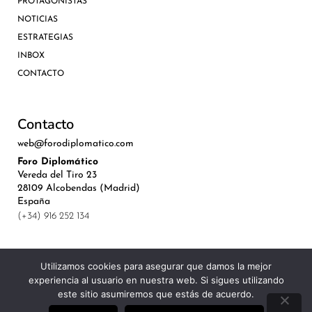
PROTAGONISTAS
NOTICIAS
ESTRATEGIAS
INBOX
CONTACTO
Contacto
web@forodiplomatico.com
Foro Diplomático
Vereda del Tiro 23
28109 Alcobendas (Madrid)
España
(+34) 916 252 134
Utilizamos cookies para asegurar que damos la mejor
experiencia al usuario en nuestra web. Si sigues utilizando
©Royal Lis Spain 2024
este sitio asumiremos que estás de acuerdo.