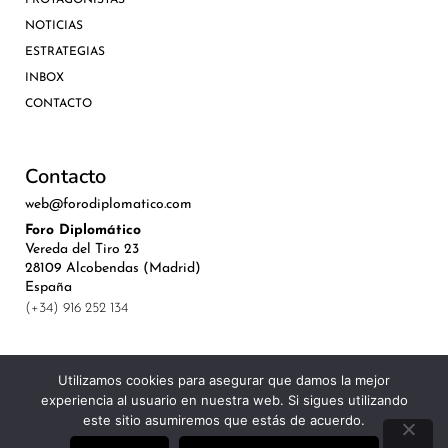
NOTICIAS
ESTRATEGIAS
INBOX
CONTACTO
Contacto
web@forodiplomatico.com
Foro Diplomático
Vereda del Tiro 23
28109 Alcobendas (Madrid)
España
(+34) 916 252 134
Utilizamos cookies para asegurar que damos la mejor
experiencia al usuario en nuestra web. Si sigues utilizando
©Royal Lis Spain 2024
este sitio asumiremos que estás de acuerdo.