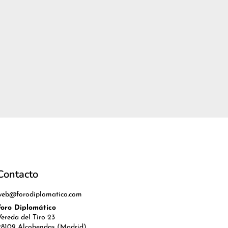
Contacto
web@forodiplomatico.com
Foro Diplomático
Vereda del Tiro 23
28109 Alcobendas (Madrid)