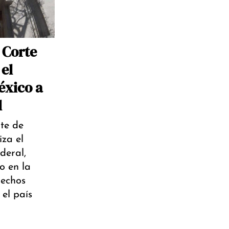
 Corte
el
éxico a
l
te de
za el
deral,
o en la
rechos
 el país