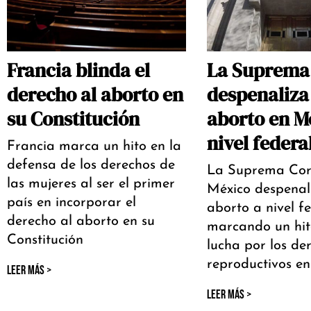
Francia blinda el
La Suprema
derecho al aborto en
despenaliza 
su Constitución
aborto en M
nivel federa
Francia marca un hito en la
defensa de los derechos de
La Suprema Cor
las mujeres al ser el primer
México despenali
país en incorporar el
aborto a nivel fe
derecho al aborto en su
marcando un hit
Constitución
lucha por los de
reproductivos en
LEER MÁS >
LEER MÁS >