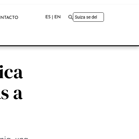
ES | EN
NTACTO
ica
s a