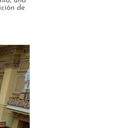
nia, una
ición de