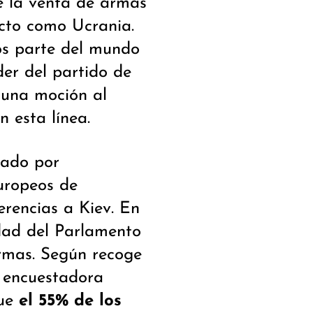
de la venta de armas
icto como Ucrania.
os parte del mundo
íder del partido de
 una moción al
n esta línea.
sado por
europeos de
erencias a Kiev. En
idad del Parlamento
rmas. Según recoge
a encuestadora
que
el 55% de los