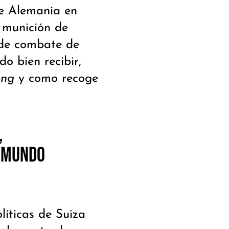
de Alemania en
 munición de
s de combate de
do bien recibir,
ung
y como recoge
,
 mundo
líticas de Suiza