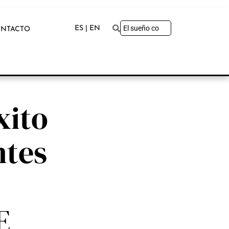
ES | EN
NTACTO
xito
ntes
E