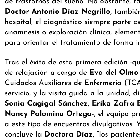
de trastornos del sueño. No obstante, ta
Doctor Antonio Díaz Negrillo
, tambié
hospital, el diagnóstico siempre parte 
anamnesis o exploración clínica, eleme
para orientar el tratamiento de forma i
Tras el éxito de esta primera edición -qu
de relajación a cargo de
Eva del Olmo
Cuidados Auxiliares de Enfermería (TCA
servicio, y la visita guida a la unidad, 
Sonia Cagigal Sánchez
,
Erika Zafra B
Nancy Palomino Ortega
-, el equipo p
a este tipo de encuentros divulgativos.
concluye la
Doctora Díaz
, “los pacien