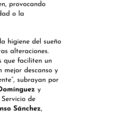
ren, provocando
dad o la
la higiene del sueño
as alteraciones.
 que faciliten un
n mejor descanso y
ente”, subrayan por
Domínguez
y
l Servicio de
onso Sánchez
,