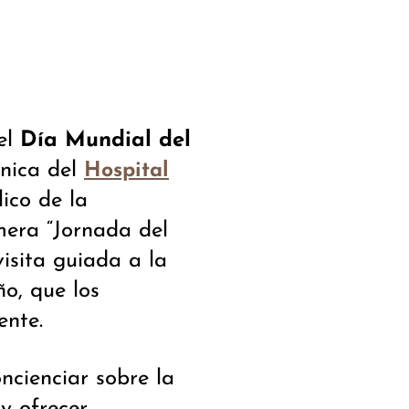
el
Día Mundial del
ínica del
Hospital
ico de la
era “Jornada del
isita guiada a la
o, que los
ente.
ncienciar sobre la
y ofrecer