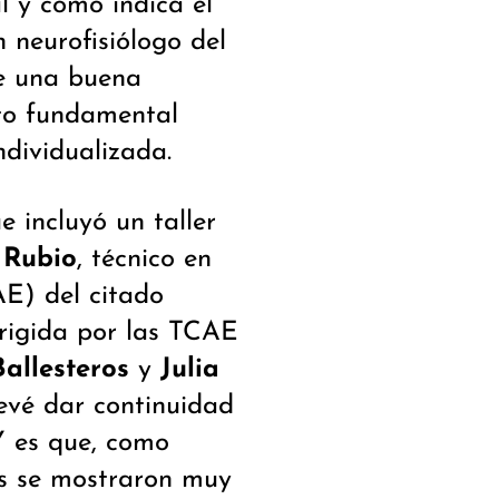
l y como indica el
n neurofisiólogo del
de una buena
nto fundamental
ndividualizada.
e incluyó un taller
 Rubio
, técnico en
E) del citado
dirigida por las TCAE
allesteros
y
Julia
revé dar continuidad
 Y es que, como
tes se mostraron muy