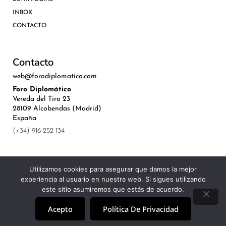
INBOX
CONTACTO
Contacto
web@forodiplomatico.com
Foro Diplomático
Vereda del Tiro 23
28109 Alcobendas (Madrid)
España
(+34) 916 252 134
Utilizamos cookies para asegurar que damos la mejor
experiencia al usuario en nuestra web. Si sigues utilizando
©Royal Lis Spain 2024
este sitio asumiremos que estás de acuerdo.
Acepto
Política De Privacidad
Aviso Legal, Política de Privacidad y Cookies