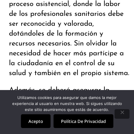
proceso asistencial, donde la labor
de los profesionales sanitarios debe
ser reconocida y valorada,
dotándoles de la formación y
recursos necesarios. Sin olvidar la
necesidad de hacer más partícipe a
la ciudadanía en el control de su
salud y también en el propio sistema.
Además, se deberá asegurar la
Utilizamos cookies para asegurar que damos la mejor
integración e interoperabilidad de la
experiencia al usuario en nuestra web. Si sigues utilizando
información en el sistema sanitario.
este sitio asumiremos que estás de acuerdo.
Un sistema en el que hay que
Acepto
Política De Privacidad
proteger y garantizar los derechos