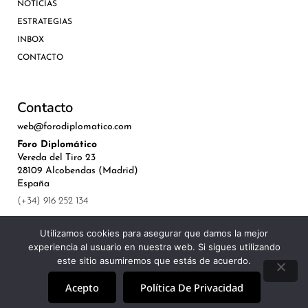
NOTICIAS
ESTRATEGIAS
INBOX
CONTACTO
Contacto
web@forodiplomatico.com
Foro Diplomático
Vereda del Tiro 23
28109 Alcobendas (Madrid)
España
(+34) 916 252 134
Utilizamos cookies para asegurar que damos la mejor
experiencia al usuario en nuestra web. Si sigues utilizando
este sitio asumiremos que estás de acuerdo.
©Royal Lis Spain 2024
Acepto
Política De Privacidad