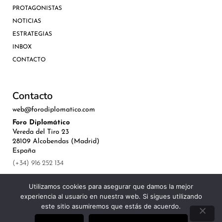
PROTAGONISTAS
NOTICIAS
ESTRATEGIAS
INBOX
CONTACTO
Contacto
web@forodiplomatico.com
Foro Diplomático
Vereda del Tiro 23
28109 Alcobendas (Madrid)
España
(+34) 916 252 134
Utilizamos cookies para asegurar que damos la mejor
experiencia al usuario en nuestra web. Si sigues utilizando
este sitio asumiremos que estás de acuerdo.
©Royal Lis Spain 2024