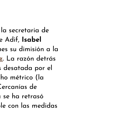
y la secretaria de
e Adif,
Isabel
nes su dimisión a la
. La razón detrás
z
is desatada por el
cho métrico (la
Cercanías de
 se ha retrasó
le con las medidas