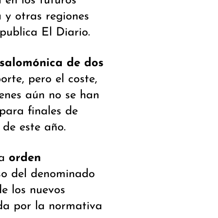
a en los futuros
 y otras regiones
publica El Diario.
 salomónica de dos
rte, pero el coste,
renes aún no se han
para finales de
 de este año.
na
orden
uso del denominado
e los nuevos
da por la normativa