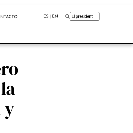
ES | EN
NTACTO
ero
la
 y