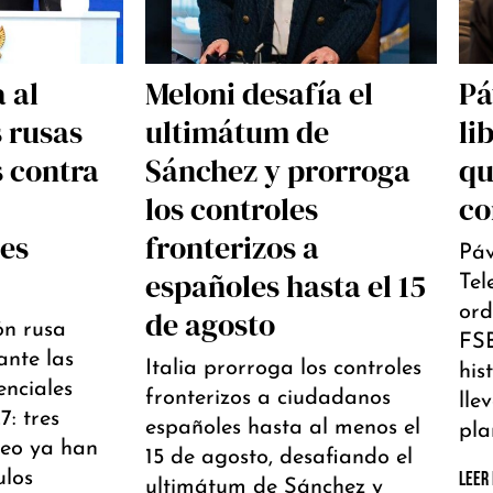
 al
Meloni desafía el
Pá
s rusas
ultimátum de
li
s contra
Sánchez y prorroga
qu
los controles
co
les
fronterizos a
Páv
españoles hasta el 15
Tel
ord
de agosto
ón rusa
FSB
ante las
Italia prorroga los controles
his
enciales
fronterizos a ciudadanos
lle
: tres
españoles hasta al menos el
pla
seo ya han
15 de agosto, desafiando el
ulos
LEER
ultimátum de Sánchez y