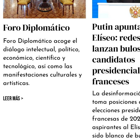
Putin apunta
Foro Diplomático
Elíseo: rede
Foro Diplomático acoge el
lanzan bulo
diálogo intelectual, político,
candidatos
económico, científico y
tecnológico, así como las
presidencia
manifestaciones culturales y
franceses
artísticas.
La desinformaci
LEER MÁS >
toma posiciones 
elecciones presid
francesas de 2027
aspirantes al Elí
sido blanco de b