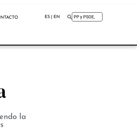
ES | EN
NTACTO
a
iendo la
s