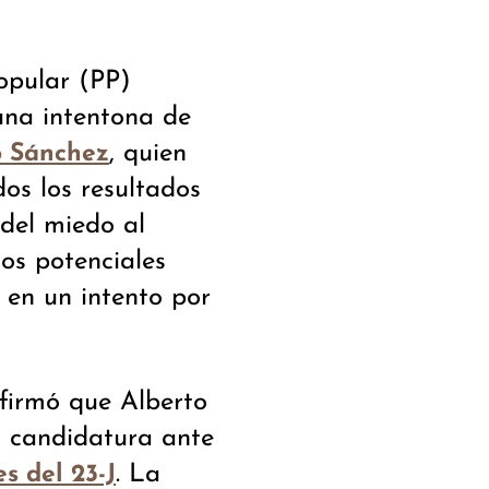
Popular (PP)
 una intentona de
, quien
o Sánchez
os los resultados
 del miedo al
os potenciales
 en un intento por
nfirmó que Alberto
su candidatura ante
. La
s del 23-J