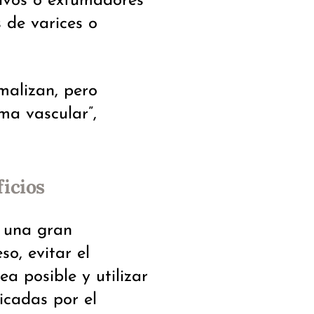
tivos o exfumadores
 de varices o
malizan, pero
ma vascular”,
icios
r una gran
so, evitar el
a posible y utilizar
icadas por el