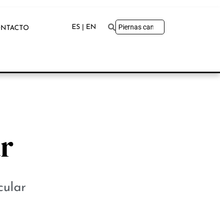
ES | EN
NTACTO
ar
cular