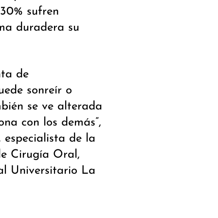
 30% sufren
rma duradera su
nta de
ede sonreír o
mbién se ve alterada
iona con los demás”,
, especialista de la
de Cirugía Oral,
al Universitario La