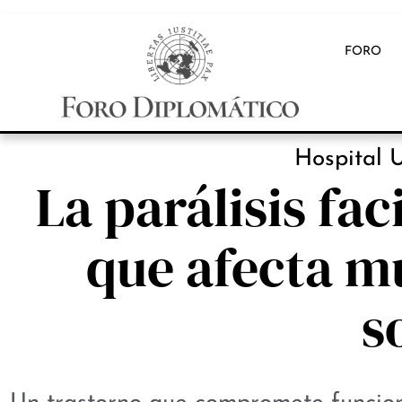
FORO
INB
Hospital U
La parálisis fa
que afecta m
s