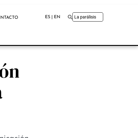
ES | EN
NTACTO
ión
a