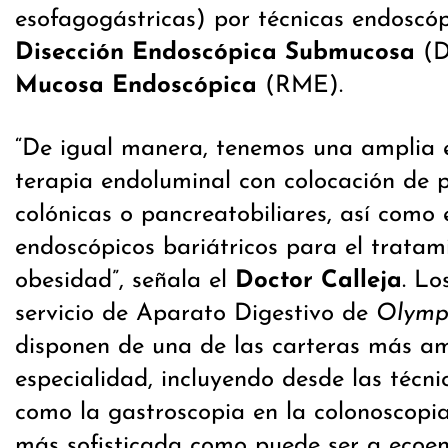
esofagogástricas) por técnicas endoscó
Disección Endoscópica Submucosa
(D
Mucosa Endoscópica
(RME).
“De igual manera, tenemos una amplia e
terapia endoluminal con colocación de p
colónicas o pancreatobiliares, así como
endoscópicos bariátricos para el tratam
obesidad”, señala el
Doctor Calleja
. Lo
servicio de Aparato Digestivo de
Olymp
disponen de una de las carteras más am
especialidad, incluyendo desde las técni
como la gastroscopia en la colonoscopia
más sofisticada como puede ser a ecoen