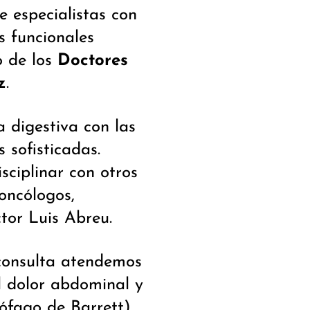
 especialistas con
 funcionales
o de los
Doctores
z
.
 digestiva con las
 sofisticadas.
ciplinar con otros
 oncólogos,
ctor Luis Abreu.
 consulta atendemos
el dolor abdominal y
ófago de Barrett),