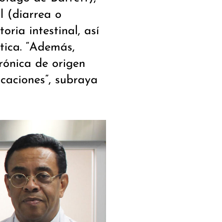
al (diarrea o
ria intestinal, así
tica. “Además,
rónica de origen
icaciones”, subraya