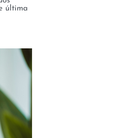
dos
e última