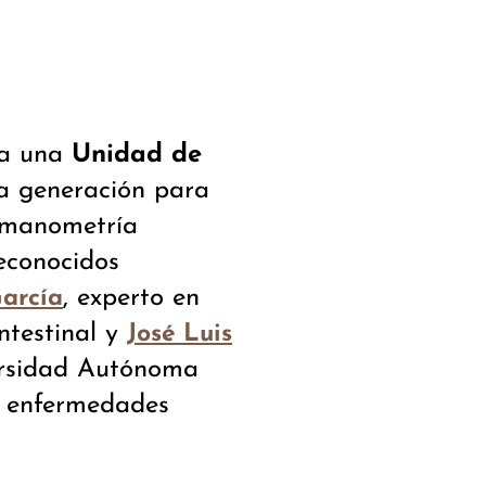
ra una
Unidad de
a generación para
a manometría
reconocidos
, experto en
García
ntestinal y
José Luis
versidad Autónoma
y enfermedades