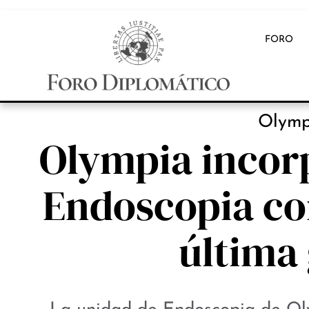
FORO
INB
Olymp
Olympia incor
Endoscopia co
última