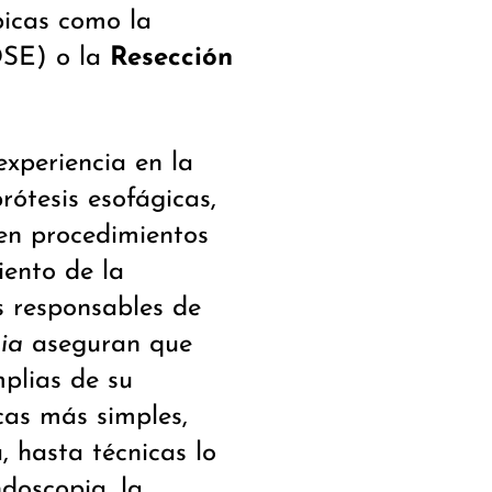
picas como la
SE) o la
Resección
xperiencia en la
rótesis esofágicas,
 en procedimientos
iento de la
s responsables de
ia
aseguran que
plias de su
cas más simples,
, hasta técnicas lo
doscopia, la