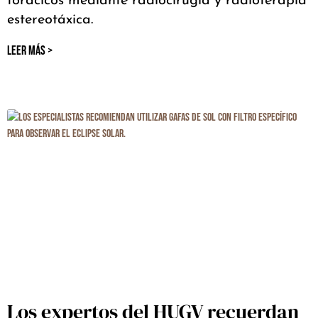
torácicos mediante radiocirugía y radioterapia
estereotáxica.
LEER MÁS >
Los expertos del HUGV recuerdan