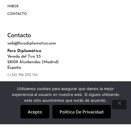
INBOX
CONTACTO
Contacto
web@forodiplomatico.com
Foro Diplomático
Vereda del Tiro 23
28109 Alcobendas (Madrid)
España
(+34) 916 252 134
Utilizamos cookies para asegurar que damos la mejor
experiencia al usuario en nuestra web. Si sigues utilizando
este sitio asumiremos que estás de acuerdo.
©Royal Lis Spain 2024
Acepto
Política De Privacidad
Aviso Legal, Política de Privacidad y Cookies