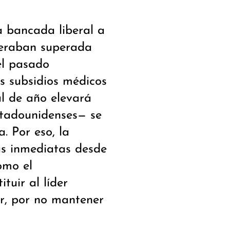
a bancada liberal a
ideraban superada
el pasado
s subsidios médicos
l de año elevará
estadounidenses— se
a. Por eso, la
cas inmediatas desde
omo el
tuir al líder
r, por no mantener