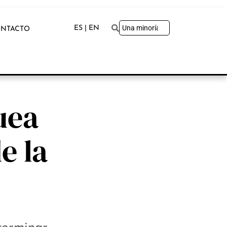
ES | EN
NTACTO
uea
e la