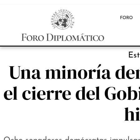
FORO
Es
Una minoría de
el cierre del Go
h