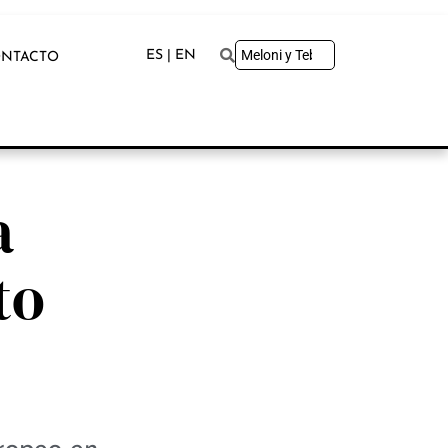
ES | EN
NTACTO
a
to