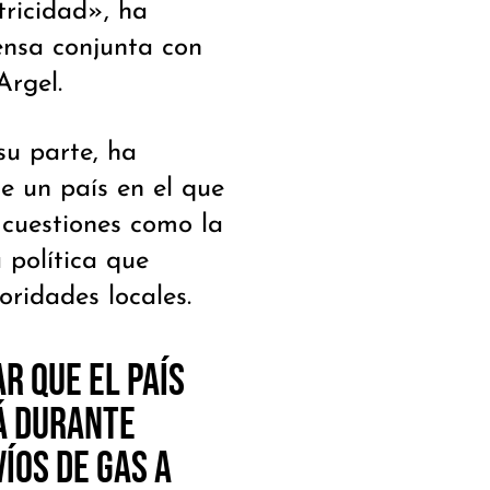
tricidad», ha
nsa conjunta con
Argel.
su parte, ha
e un país en el que
 cuestiones como la
 política que
oridades locales.
r que el país
á durante
íos de gas a