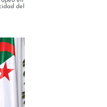
uropeo en
cidad del