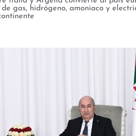
 Italia y Argelia convierte al país e
 de gas, hidrógeno, amoniaco y electri
continente