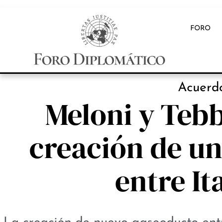
FORO
Acuerdo
Meloni y Teb
creación de u
entre It