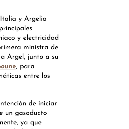
talia y Argelia
principales
iaco y electricidad
primera ministra de
 a Argel, junto a su
, para
boune
máticas entre los
tención de iniciar
de un gasoducto
lmente, ya que