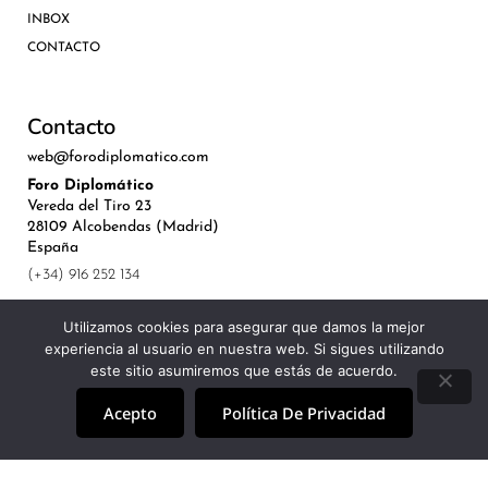
INBOX
CONTACTO
Contacto
web@forodiplomatico.com
Foro Diplomático
Vereda del Tiro 23
28109 Alcobendas (Madrid)
España
(+34) 916 252 134
Utilizamos cookies para asegurar que damos la mejor
experiencia al usuario en nuestra web. Si sigues utilizando
este sitio asumiremos que estás de acuerdo.
©Royal Lis Spain 2024
Acepto
Política De Privacidad
Aviso Legal, Política de Privacidad y Cookies