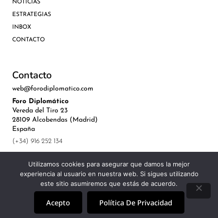
NOTICIAS
ESTRATEGIAS
INBOX
CONTACTO
Contacto
web@forodiplomatico.com
Foro Diplomático
Vereda del Tiro 23
28109 Alcobendas (Madrid)
España
(+34) 916 252 134
Utilizamos cookies para asegurar que damos la mejor
experiencia al usuario en nuestra web. Si sigues utilizando
este sitio asumiremos que estás de acuerdo.
©Royal Lis Spain 2024
Acepto
Política De Privacidad