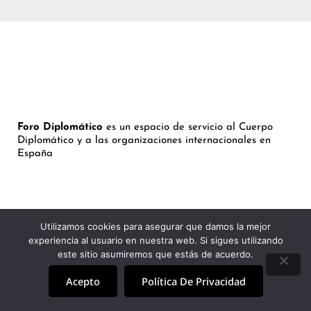
Foro Diplomático
es un espacio de servicio al Cuerpo
Diplomático y a las organizaciones internacionales en
España
FORO
Utilizamos cookies para asegurar que damos la mejor
PROTAGONISTAS
experiencia al usuario en nuestra web. Si sigues utilizando
NOTICIAS
este sitio asumiremos que estás de acuerdo.
ESTRATEGIAS
Acepto
Política De Privacidad
INBOX
CONTACTO