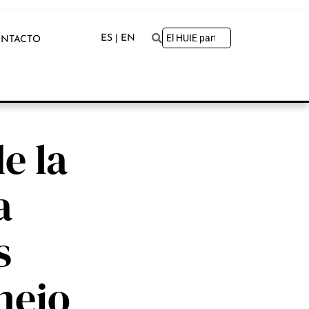
ES | EN
NTACTO
e la
a
s
nejo