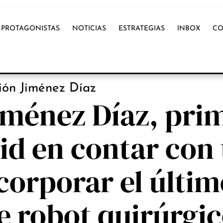
PROTAGONISTAS
NOTICIAS
ESTRATEGIAS
INBOX
CO
OX INTERNACIONAL
ión Jiménez Díaz
iménez Díaz, pri
id en contar con 
ncorporar el últi
e robot quirúrgi