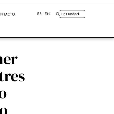
ES | EN
NTACTO
mer
tres
mo
co