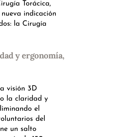
irugía Torácica,
 nueva indicación
dos: la Cirugía
idad y ergonomía,
na visión 3D
 la claridad y
eliminando el
voluntarios del
one un salto