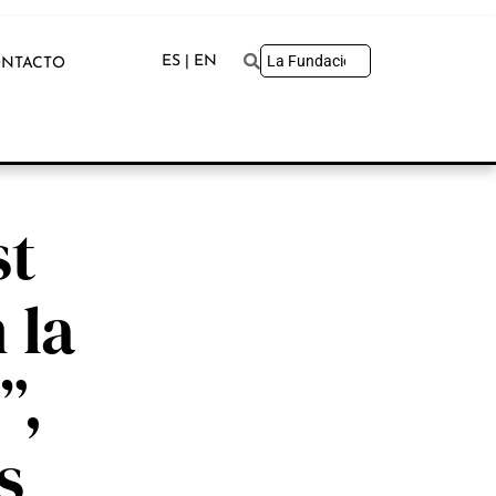
ES | EN
NTACTO
st
 la
”,
s