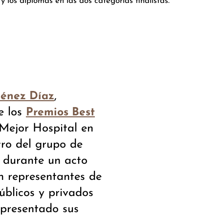
los diplomas en las dos categorías finalistas.
,
ménez Díaz
e los
Premios Best
ejor Hospital en
tro del grupo de
, durante un acto
n representantes de
úblicos y privados
presentado sus