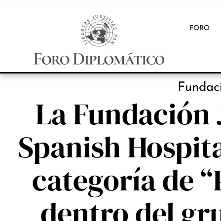
FORO
INB
Fundac
La Fundación 
Spanish Hospita
categoría de “
dentro del gr