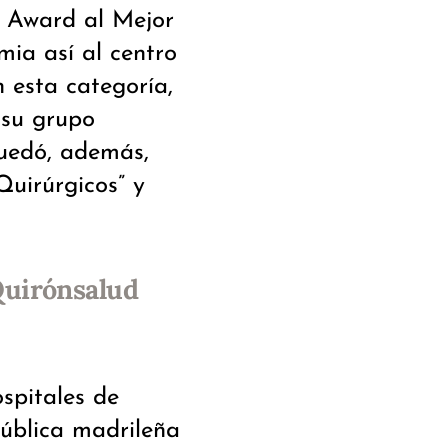
H Award al Mejor
mia así al centro
 esta categoría,
 su grupo
 quedó, además,
Quirúrgicos” y
Quirónsalud
spitales de
pública madrileña