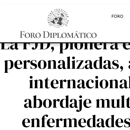
FORO
INB
La FJD, pionera e
personalizadas,
internacional
abordaje multi
enfermedade