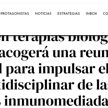
PROTAGONISTAS
NOTICIAS
ESTRATEGIAS
INBOX
CO
OX INTERNACIONAL
n terapias biológ
 acogerá una reu
 para impulsar e
disciplinar de la
s inmunomediada