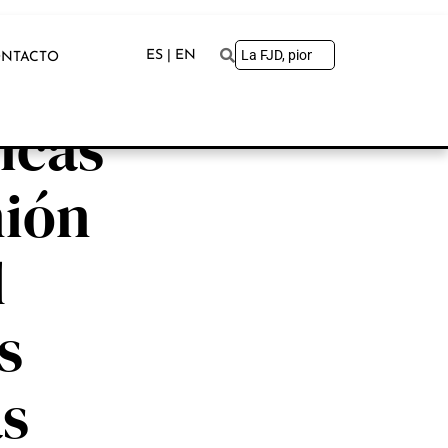
ES | EN
NTACTO
icas
nión
l
s
s