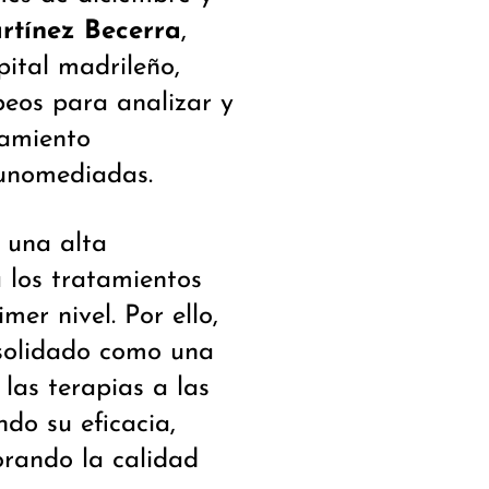
rtínez Becerra
,
spital madrileño,
peos para analizar y
tamiento
unomediadas.
 una alta
a los tratamientos
mer nivel. Por ello,
nsolidado como una
as terapias a las
do su eficacia,
orando la calidad