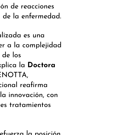
ión de reacciones
l de la enfermedad.
alizada es una
r a la complejidad
de los
xplica la
Doctora
 ENOTTA,
cional reafirma
la innovación, con
tes tratamientos
fuerza la posición