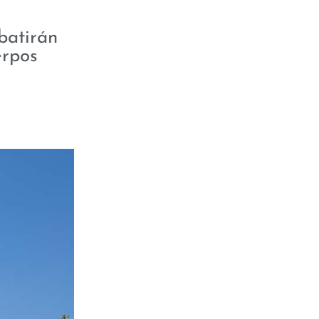
batirán
erpos