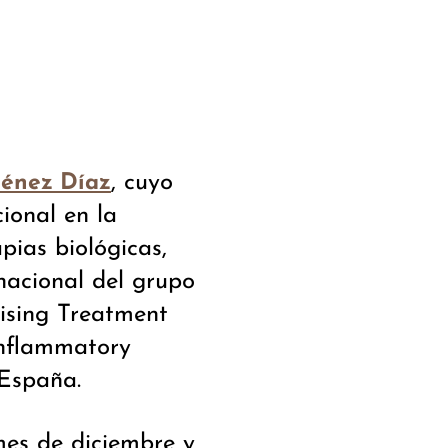
, cuyo
ménez Díaz
ional en la
pias biológicas,
rnacional del grupo
sing Treatment
inflammatory
 España.
mes de diciembre y