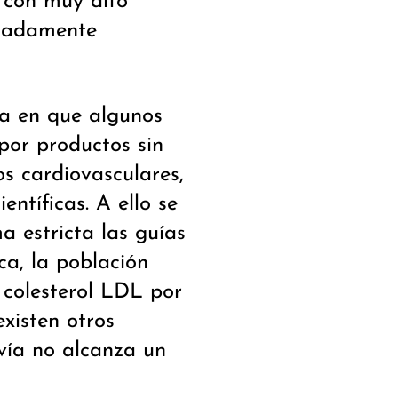
s con muy alto
cuadamente
ca en que algunos
por productos sin
s cardiovasculares,
ntíficas. A ello se
 estricta las guías
ca, la población
colesterol LDL por
xisten otros
avía no alcanza un