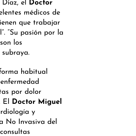
 Díaz, el
Doctor
elentes médicos de
tienen que trabajar
l”. “Su pasión por la
son los
 subraya.
 forma habitual
o enfermedad
as por dolor
. El
Doctor Miguel
ardiología y
a No Invasiva del
consultas