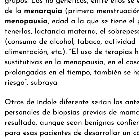
grupos. Los no genéticos, entre ellos se
de la
menarquia
(primera menstruació
menopausia
, edad a la que se tiene el 
tenerlos, lactancia materna, el sobrepeso
(consumo de alcohol, tabaco, actividad f
alimentación, etc.). “El uso de terapias
sustitutivas en la menopausia, en el ca
prolongadas en el tiempo, también se 
riesgo”, subraya.
Otros de índole diferente serían los ant
personales de biopsias previas de mama
resultado, aunque sean benignas confie
para esas pacientes de desarrollar un cá