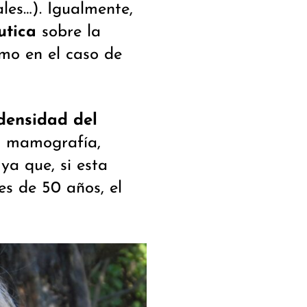
ales…). Igualmente,
utica
sobre la
mo en el caso de
densidad del
a mamografía,
ya que, si esta
es de 50 años, el