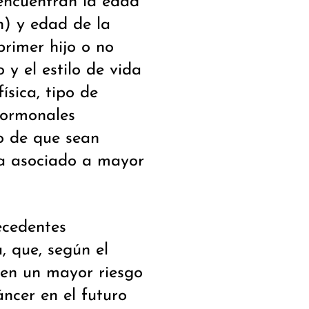
 encuentran la edad
n) y edad de la
primer hijo o no
 y el estilo de vida
ísica, tipo de
 hormonales
so de que sean
ha asociado a mayor
ecedentes
, que, según el
ren un mayor riesgo
ncer en el futuro