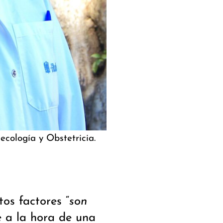
cología y Obstetricia.
os factores “
son
e a la hora de una