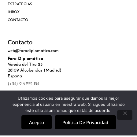
ESTRATEGIAS
INBOX
CONTACTO
Contacto
web@forodiplomatico.com
Foro Diplomático
Vereda del Tiro 23
28109 Alcobendas (Madrid)
España
(+34) 916 252 134
Utilizamos cookies para asegurar que damos la mejor
experiencia al usuario en nuestra web. Si sigues utilizando
este sitio asumiremos que estás de acuerdo.
©Royal Lis Spain 2024
Acepto
Política De Privacidad
Aviso Legal, Política de Privacidad y Cookies