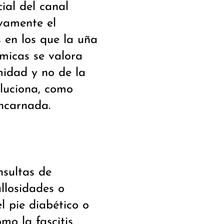
ial del canal
ivamente el
s en los que la uña
micas se valora
midad y no de la
oluciona, como
ncarnada.
nsultas de
llosidades o
l pie diabético o
mo la fascitis