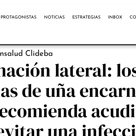
PROTAGONISTAS
NOTICIAS
ESTRATEGIAS
INBOX
CO
OX INTERNACIONAL
nsalud Clideba
mación lateral: lo
as de uña encar
recomienda acudi
vitar una infecc