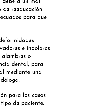
e debe a un mal
o de reeducación
adecuados para que
 deformidades
vadores e indoloros
e alambres o
ncia dental, para
eal mediante una
odóloga.
ión para los casos
tipo de paciente.