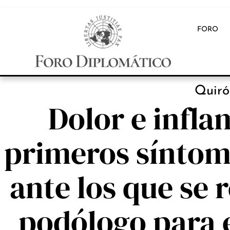
FORO
INB
Quiró
Dolor e infla
primeros síntom
ante los que se 
podólogo para e