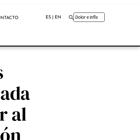
ES | EN
NTACTO
s
nada
r al
ión