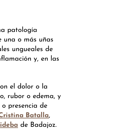
na patología
de una o más uñas
nales ungueales de
nflamación y, en las
on el dolor o la
do, rubor o edema, y
 o presencia de
,
Cristina Batalla
de Badajoz.
lideba