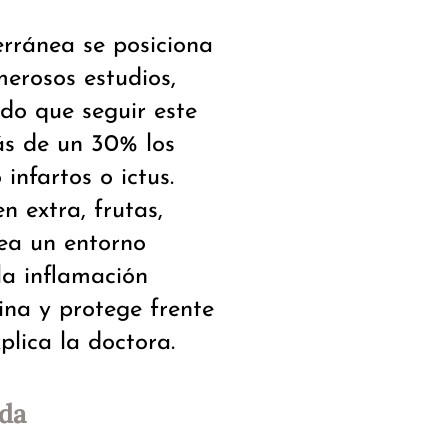
erránea se posiciona
erosos estudios,
do que seguir este
ás de un 30% los
infartos o ictus.
n extra, frutas,
rea un entorno
a inflamación
lina y protege frente
lica la doctora.
ida