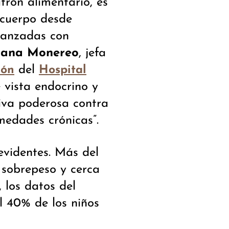
trón alimentario, es
 cuerpo desde
vanzadas con
sana Monereo
, jefa
del
ión
Hospital
 vista endocrino y
iva poderosa contra
medades crónicas”.
evidentes. Más del
 sobrepeso y cerca
 los datos del
 40% de los niños