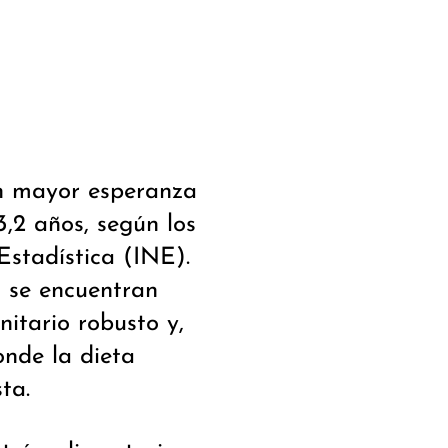
on mayor esperanza
,2 años, según los
Estadística (INE).
l se encuentran
itario robusto y,
onde la dieta
ta.