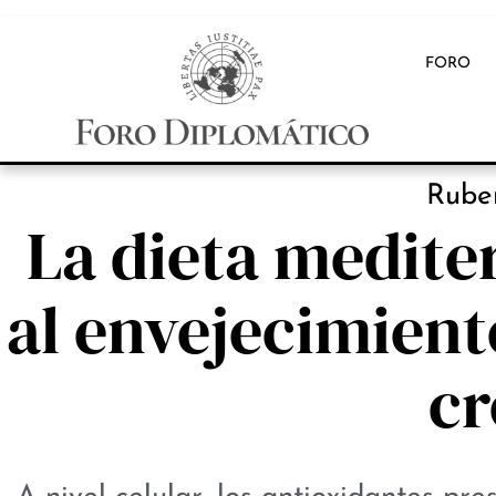
FORO
INB
Ruber
La dieta mediter
al envejecimient
cr