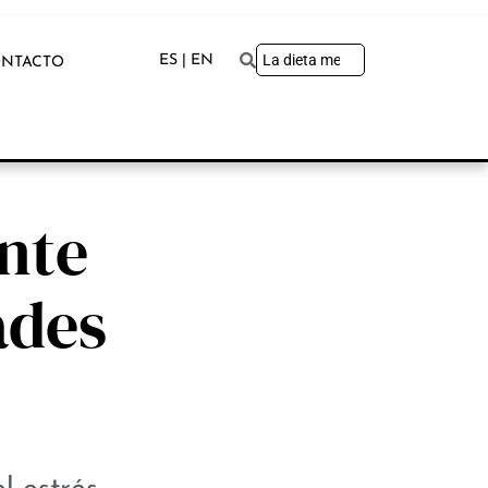
ES | EN
NTACTO
ente
ades