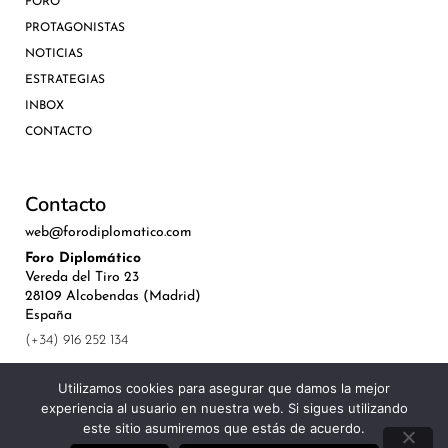
FORO
PROTAGONISTAS
NOTICIAS
ESTRATEGIAS
INBOX
CONTACTO
Contacto
web@forodiplomatico.com
Foro Diplomático
Vereda del Tiro 23
28109 Alcobendas (Madrid)
España
(+34) 916 252 134
Utilizamos cookies para asegurar que damos la mejor
experiencia al usuario en nuestra web. Si sigues utilizando
este sitio asumiremos que estás de acuerdo.