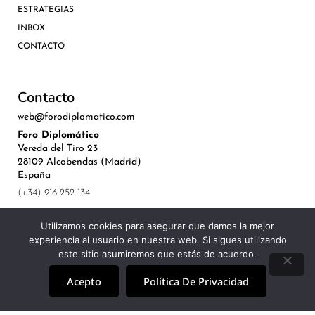
ESTRATEGIAS
INBOX
CONTACTO
Contacto
web@forodiplomatico.com
Foro Diplomático
Vereda del Tiro 23
28109 Alcobendas (Madrid)
España
(+34) 916 252 134
Utilizamos cookies para asegurar que damos la mejor
experiencia al usuario en nuestra web. Si sigues utilizando
este sitio asumiremos que estás de acuerdo.
©Royal Lis Spain 2024
Acepto
Política De Privacidad
Aviso Legal, Política de Privacidad y Cookies