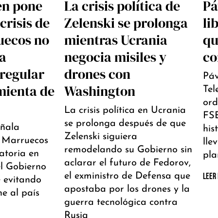
en pone
La crisis política de
Pá
crisis de
Zelenski se prolonga
li
uecos no
mientras Ucrania
qu
la
negocia misiles y
co
rregular
drones con
Páv
mienta de
Washington
Tel
ord
La crisis política en Ucrania
FSB
se prolonga después de que
eñala
his
Zelenski siguiera
a Marruecos
lle
remodelando su Gobierno sin
ratoria en
pla
aclarar el futuro de Fedorov,
l Gobierno
el exministro de Defensa que
LEER
 evitando
apostaba por los drones y la
e al país
guerra tecnológica contra
Rusia