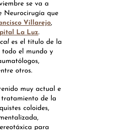
viembre se va a
de Neurocirugía que
,
ancisco Villarejo
.
pital La Luz
cal
es el título de la
e todo el mundo y
raumatólogos,
ntre otros.
tenido muy actual e
 tratamiento de la
uistes coloides,
mentalizada,
tereotáxica para