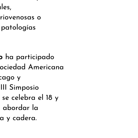
les,
riovenosas o
 patologías
o
ha participado
 Sociedad Americana
cago y
III Simposio
se celebra el 18 y
 abordar la
a y cadera.