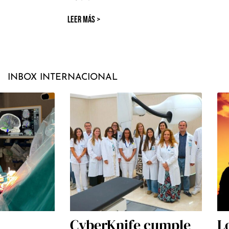
LEER MÁS >
INBOX INTERNACIONAL
CyberKnife cumple
L