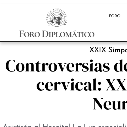
FORO
INB
XXIX Simpo
Controversias de
cervical: X
Neur