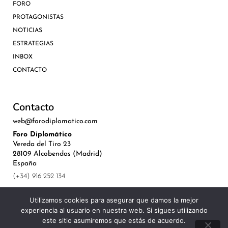
FORO
PROTAGONISTAS
NOTICIAS
ESTRATEGIAS
INBOX
CONTACTO
Contacto
web@forodiplomatico.com
Foro Diplomático
Vereda del Tiro 23
28109 Alcobendas (Madrid)
España
(+34) 916 252 134
Utilizamos cookies para asegurar que damos la mejor
experiencia al usuario en nuestra web. Si sigues utilizando
este sitio asumiremos que estás de acuerdo.